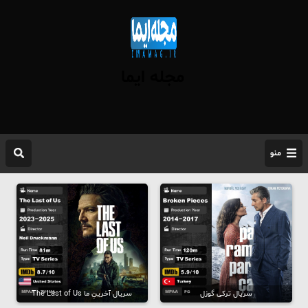
مجله ایما
منو
سریال ترکی گوزل
سریال آخرینِ ما The Last of Us