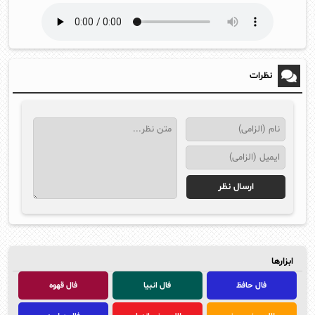
نظرات
ابزارها
فال حافظ
فال انبیا
فال قهوه