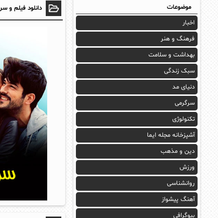
موضوعات
دانلود فیلم و سر
اخبار
فرهنگ و هنر
بهداشت و سلامت
سبک زندگی
دنیای مد
سرگرمی
تکنولوژی
آشپزخانه مجله ایما
دین و مذهب
ورزش
روانشناسی
آهنگ پیشواز
بیوگرافی