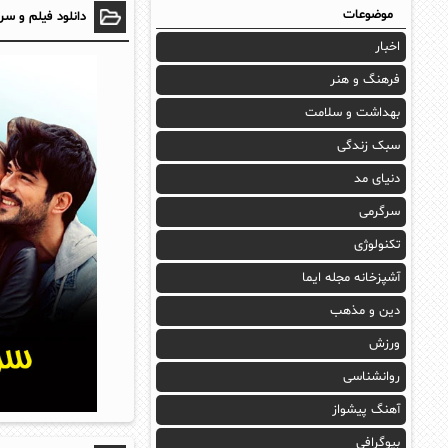
موضوعات
دانلود فیلم و سر
اخبار
فرهنگ و هنر
بهداشت و سلامت
سبک زندگی
دنیای مد
سرگرمی
تکنولوژی
آشپزخانه مجله ایما
دین و مذهب
ورزش
روانشناسی
آهنگ پیشواز
بیوگرافی