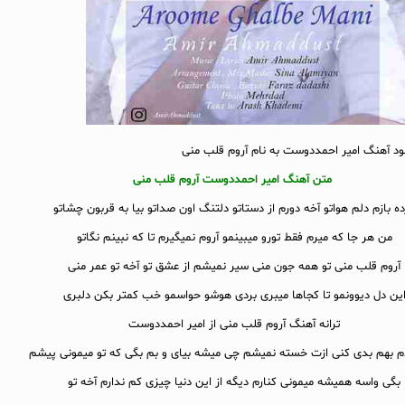
لود آهنگ امیر احمددوست به نام آروم قلب منی
متن آهنگ امیر احمددوست آروم قلب منی
ه بازم دلم هواتو آخه دورم از دستاتو دلتنگ اون صداتو بیا به قربون چشاتو
من هر جا که میرم فقط تورو میبینمو آروم نمیگیرم تا که نبینم نگاتو
آروم قلب منی تو همه جون منی سیر نمیشم از عشق تو آخه تو عمر منی
ین دل دیوونمو تا کجاها میبری بردی هوشو حواسمو خب کمتر بکن دلبری
ترانه آهنگ آروم قلب منی از امیر احمددوست
 بهم بدی کنی ازت خسته نمیشم چی میشه بیای و بم بگی که تو میمونی پیشم
بگی واسه همیشه میمونی کنارم دیگه از این دنیا چیزی کم ندارم آخه تو