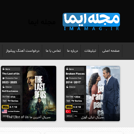
مجله ایما
صفحه اصلی
تبلیغات
درباره ما
تماس با ما
درخواست آهنگ پیشواز
سریال ترکی گوزل
سریال آخرینِ ما The Last of Us