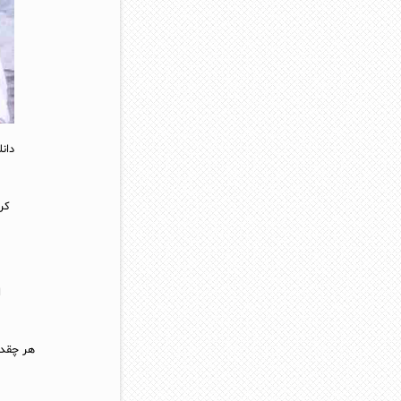
دان
کرد
ا
هر چقدم