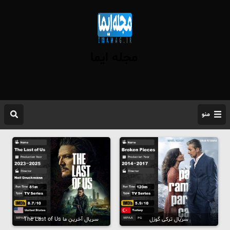
مجله ایما
منو
سریال ترکی گوزل
سریال آخرینِ ما The Last of Us