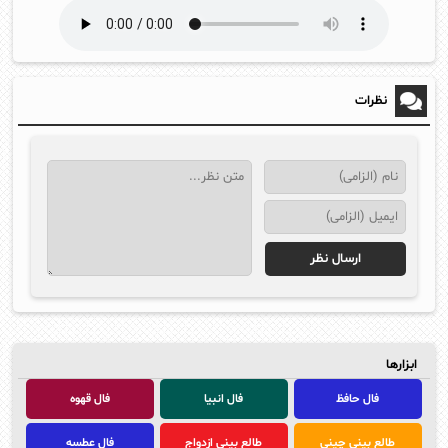
نظرات
ابزارها
فال حافظ
فال انبیا
فال قهوه
طالع بینی چینی
طالع بینی ازدواج
فال عطسه