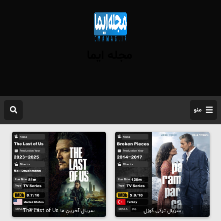
مجله ایما
منو
سریال ترکی گوزل
سریال آخرینِ ما The Last of Us