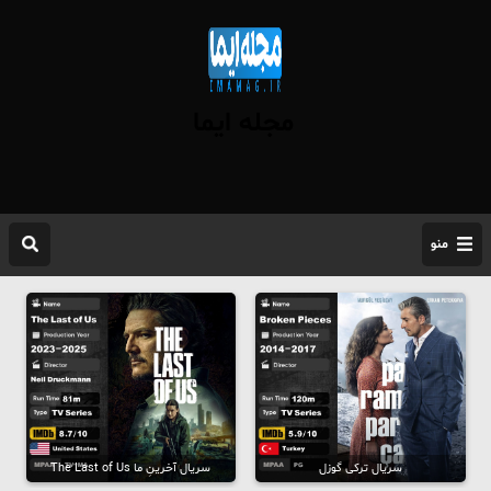
مجله ایما
منو
سریال ترکی گوزل
سریال آخرینِ ما The Last of Us