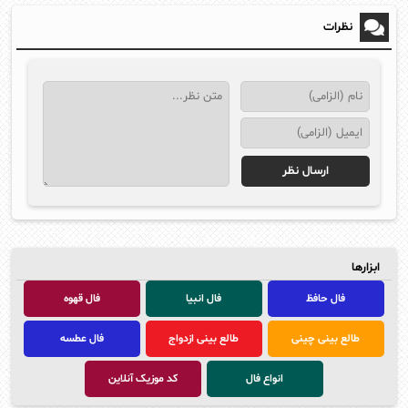
نظرات
ابزارها
فال حافظ
فال انبیا
فال قهوه
طالع بینی چینی
طالع بینی ازدواج
فال عطسه
انواع فال
کد موزیک آنلاین