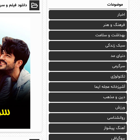
موضوعات
دانلود فیلم و سر
اخبار
فرهنگ و هنر
بهداشت و سلامت
سبک زندگی
دنیای مد
سرگرمی
تکنولوژی
آشپزخانه مجله ایما
دین و مذهب
ورزش
روانشناسی
آهنگ پیشواز
بیوگرافی