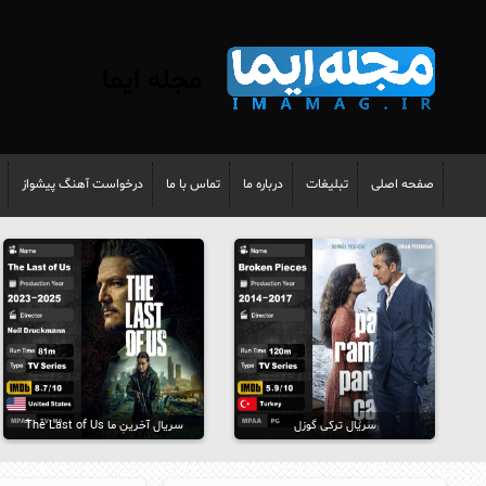
مجله ایما
صفحه اصلی
تبلیغات
درباره ما
تماس با ما
درخواست آهنگ پیشواز
سریال ترکی گوزل
سریال آخرینِ ما The Last of Us