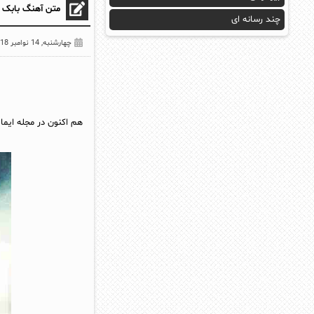
متن آهنگ بابک 
چند رسانه ای
چهارشنبه, 14 نوامبر 2018
هم اکنون در مجله ایما