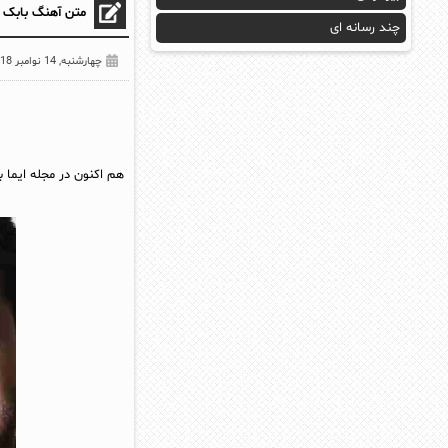
متن آهنگ بابک 
چند رسانه ای
چهارشنبه, 14 نوامبر 2018
هم اکنون در مجله ایما 