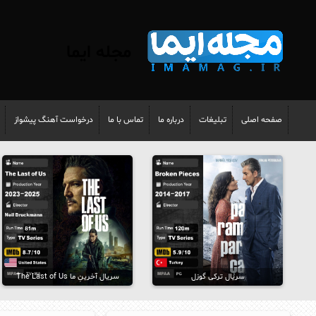
مجله ایما
صفحه اصلی
تبلیغات
درباره ما
تماس با ما
درخواست آهنگ پیشواز
سریال ترکی گوزل
سریال آخرینِ ما The Last of Us