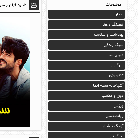
موضوعات
دانلود فیلم و سر
اخبار
فرهنگ و هنر
بهداشت و سلامت
سبک زندگی
دنیای مد
سرگرمی
تکنولوژی
آشپزخانه مجله ایما
دین و مذهب
ورزش
روانشناسی
آهنگ پیشواز
بیوگرافی