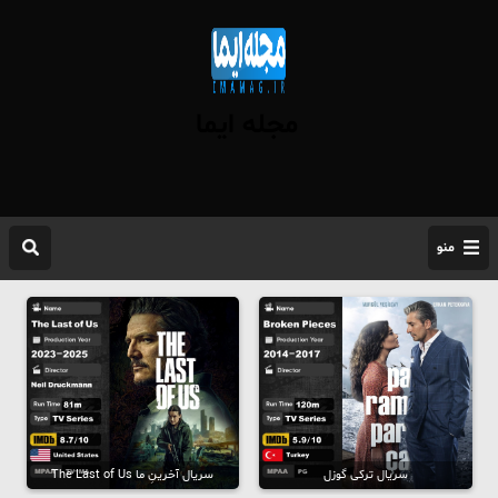
مجله ایما
منو
سریال ترکی گوزل
سریال آخرینِ ما The Last of Us