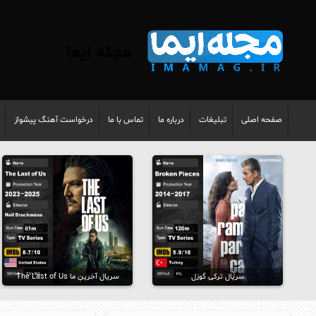
مجله ایما
صفحه اصلی
تبلیغات
درباره ما
تماس با ما
درخواست آهنگ پیشواز
سریال ترکی گوزل
سریال آخرینِ ما The Last of Us