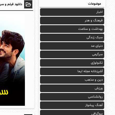
موضوعات
دانلود فیلم و سر
اخبار
فرهنگ و هنر
بهداشت و سلامت
سبک زندگی
دنیای مد
سرگرمی
تکنولوژی
آشپزخانه مجله ایما
دین و مذهب
ورزش
روانشناسی
آهنگ پیشواز
بیوگرافی