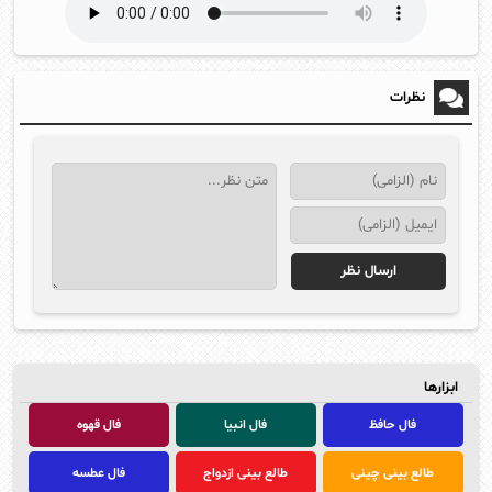
نظرات
ابزارها
فال حافظ
فال انبیا
فال قهوه
طالع بینی چینی
طالع بینی ازدواج
فال عطسه