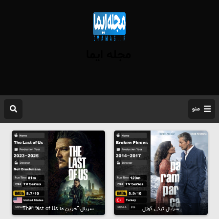
مجله ایما
منو
سریال ترکی گوزل
سریال آخرینِ ما The Last of Us