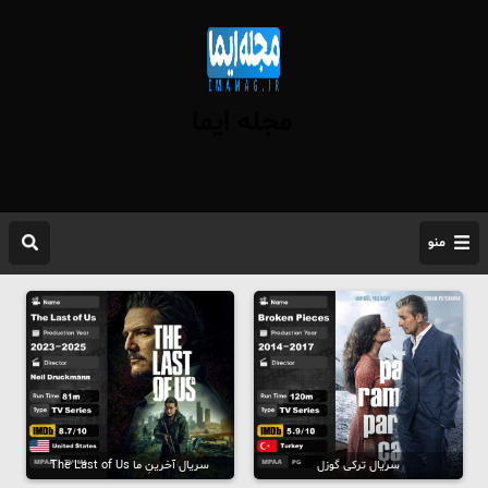
مجله ایما
منو
سریال ترکی گوزل
سریال آخرینِ ما The Last of Us