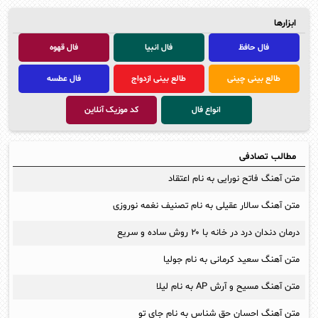
ابزارها
فال حافظ
فال انبیا
فال قهوه
طالع بینی چینی
طالع بینی ازدواج
فال عطسه
انواع فال
کد موزیک آنلاین
مطالب تصادفی
متن آهنگ فاتح نورایی به نام اعتقاد
متن آهنگ سالار عقیلی به نام تصنیف نغمه نوروزی
درمان دندان درد در خانه با ۲۰ روش ساده و سریع
متن آهنگ سعید کرمانی به نام جولیا
متن آهنگ مسیح و آرش AP به نام لیلا
متن آهنگ احسان حق شناس به نام جای تو