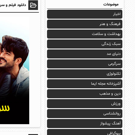
موضوعات
دانلود فیلم و سر
اخبار
فرهنگ و هنر
بهداشت و سلامت
سبک زندگی
دنیای مد
سرگرمی
تکنولوژی
آشپزخانه مجله ایما
دین و مذهب
ورزش
روانشناسی
آهنگ پیشواز
بیوگرافی