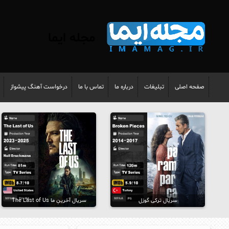
مجله ایما
صفحه اصلی
تبلیغات
درباره ما
تماس با ما
درخواست آهنگ پیشواز
سریال ترکی گوزل
سریال آخرینِ ما The Last of Us