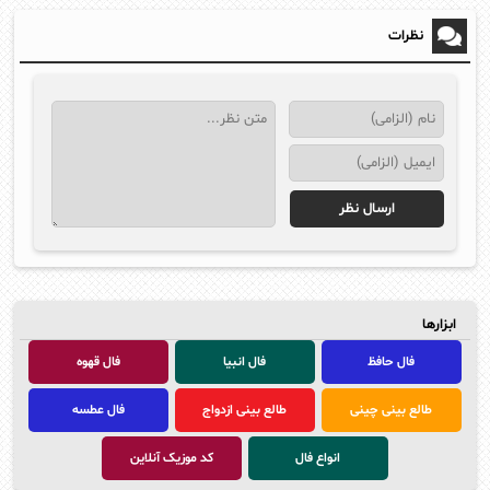
نظرات
ابزارها
فال حافظ
فال انبیا
فال قهوه
طالع بینی چینی
طالع بینی ازدواج
فال عطسه
انواع فال
کد موزیک آنلاین