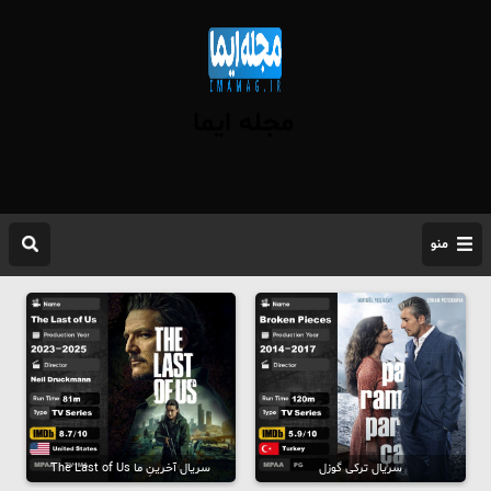
مجله ایما
منو
سریال ترکی گوزل
سریال آخرینِ ما The Last of Us