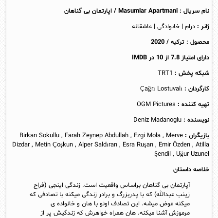
نام سریال : Masumlar Apartmani / اپارتمان بی گناهان
ژانر :
درام
|
خانوادگی
|
عاشقانه
محصول : ترکیه / 2020
دارای امتیاز 7.8 از 10 در
IMDB
شبکه پخش :
TRT1
کارگردان :
Çağrı Lostuvalı
تهیه کننده :
OGM Pictures
نویسنده :
Deniz Madanoglu
بازیگران :
Birkan Sokullu , Farah Zeynep Abdullah , Ezgi Mola , Merve
Dizdar , Metin Çoşkun , Alper Saldıran , Esra Ruşan , Emir Özden , Atilla
Şendil , Uğur Uzunel
خلاصه داستان
آپارتمان بی گناهان براساس واقعیت است. زندگی اینجی (فراح
زینب عبدالله) که با پدربزرگ و برادر زندگی میکنه با تصادفی که
میکنه عوض میشه. این تصادف اونو با هان و خانواده ی
مرموزش آشنا میکنه. هان همراه خواهرش که زندگیش پر از