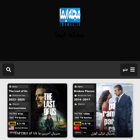
مجله ایما
منو
سریال ترکی گوزل
سریال آخرینِ ما The Last of Us