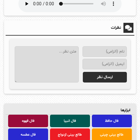
نظرات
ابزارها
فال حافظ
فال انبیا
فال قهوه
طالع بینی چینی
طالع بینی ازدواج
فال عطسه