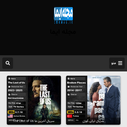
مجله ایما
منو
سریال ترکی گوزل
سریال آخرینِ ما The Last of Us