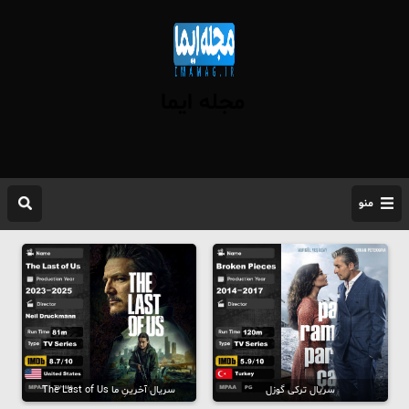
مجله ایما
منو
سریال ترکی گوزل
سریال آخرینِ ما The Last of Us