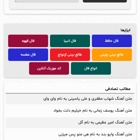
ابزارها
فال حافظ
فال انبیا
فال قهوه
طالع بینی چینی
طالع بینی ازدواج
فال عطسه
انواع فال
کد موزیک آنلاین
مطالب تصادفی
متن آهنگ شهاب مظفری و علی یاسینی به نام وای وای
متن آهنگ یوسف زمانی به نام خیلیم دلت بخواد
متن آهنگ امیر عظیمی به نام گل
متن آهنگ وایو بند به نام هی منو پس میزنی