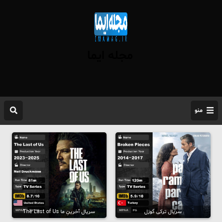
مجله ایما
منو
سریال ترکی گوزل
سریال آخرینِ ما The Last of Us