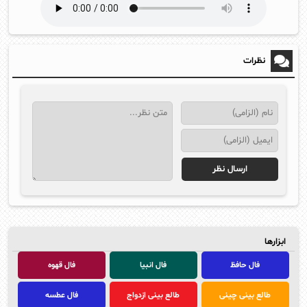
نظرات
ابزارها
فال حافظ
فال انبیا
فال قهوه
طالع بینی چینی
طالع بینی ازدواج
فال عطسه