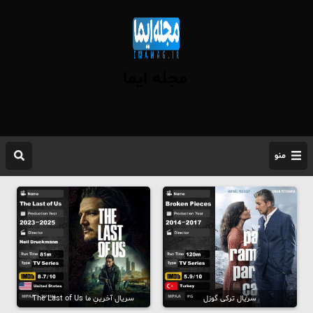
مجله ایما
منو
سریال ترکی گوزل
سریال آخرینِ ما The Last of Us