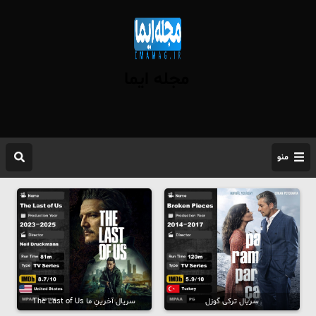
مجله ایما
منو
سریال ترکی گوزل
سریال آخرینِ ما The Last of Us