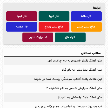
ابزارها
فال حافظ
فال انبیا
فال قهوه
طالع بینی چینی
طالع بینی ازدواج
فال عطسه
انواع فال
کد موزیک آنلاین
مطالب تصادفی
متن آهنگ زانیار خسروی به نام چراغای شهر
متن آهنگ پویا بیاتی به نام فراق
این عادات باعث آفتاب سوختگی پوست شما می شوند
متن آهنگ سیاوش شمس به نام عاشقونه ۲
متن آهنگ بابک رادمنش به نام بازآ
آب هیدروژنه چیست و خواص آب هیدروژنه برای بدن