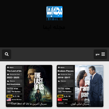
مجله ایما
منو
سریال ترکی گوزل
سریال آخرینِ ما The Last of Us