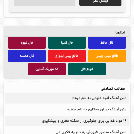
ابزارها
فال حافظ
فال انبیا
فال قهوه
طالع بینی چینی
طالع بینی ازدواج
فال عطسه
انواع فال
کد موزیک آنلاین
مطالب تصادفی
متن آهنگ امید علومی به نام مرهم
متن آهنگ پویان مختاری به نام خاطره
۱۶ مواد غذایی برای جلوگیری از سکته مغزی و پیشگیری
متن آهنگ منصور فروزش به نام یه فکری کن