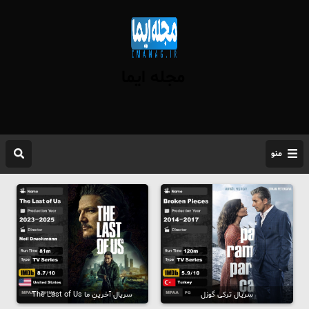
مجله ایما
منو
سریال ترکی گوزل
سریال آخرینِ ما The Last of Us