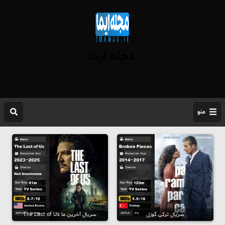
مجله ایما
منو
سریال ترکی گوزل
سریال آخرینِ ما The Last of Us