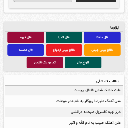
ابزارها
فال حافظ
فال انبیا
فال قهوه
طالع بینی چینی
طالع بینی ازدواج
فال عطسه
انواع فال
کد موزیک آنلاین
مطالب تصادفی
علت خشک شدن فلافل چیست
متن آهنگ علیرضا روزگار به نام عطر موهات
طرز تهیه کاسرول صبحانه مراکشی
متن آهنگ حبیب به نام الله و اکبر