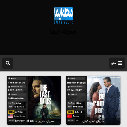
مجله ایما
منو
سریال ترکی گوزل
سریال آخرینِ ما The Last of Us