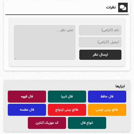
نظرات
ابزارها
فال حافظ
فال انبیا
فال قهوه
طالع بینی چینی
طالع بینی ازدواج
فال عطسه
انواع فال
کد موزیک آنلاین