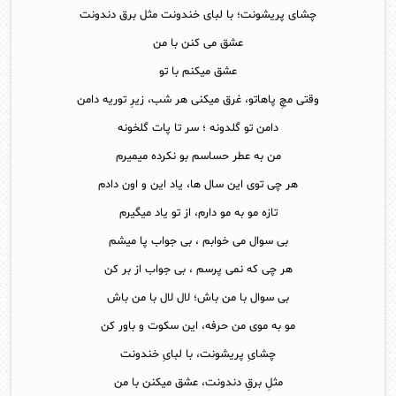
چشای پریشونت؛ با لبای خندونت مثل برق دندونت
عشق می کنن با من
عشق میکنم با تو
وقتی مچِ پاهاتو، غرق میکنی هر شب، زیرِ توریه دامن
دامن تو گلدونه ؛ سر تا پات گلخونه
من به عطر حساسم بو نکرده میمیرم
هر چی توی این سال ها، یاد این و اون دادم
تازه مو به مو دارم، از تو یاد میگیرم
بی سوال می خوابم ، بی جواب پا میشم
هر چی که نمی پرسم ، بی جواب از بر کن
بی سوال با من باش؛ لال لال با من باش
مو به موی من حرفه، این سکوت و باور کن
چشایِ پریشونت، با لبایِ خندونت
مثلِ برقِ دندونت، عشق میکنن با من