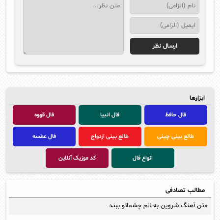
ابزارها
فال حافظ
فال انبیا
فال قهوه
طالع بینی چینی
طالع بینی ازدواج
فال عطسه
انواع فال
کد موزیک آنلاین
مطالب تصادفی
متن آهنگ شروین به نام چشماتو ببند