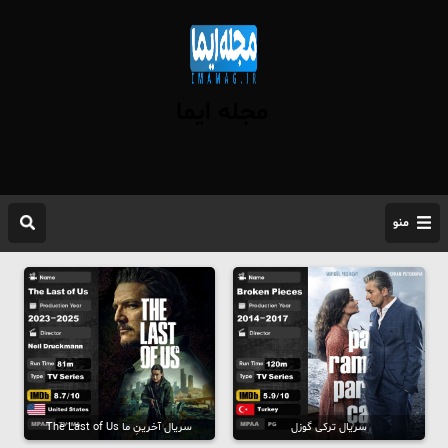
مجله ایما
منو
سریال ترکی گوزل
سریال آخرینِ ما The Last of Us