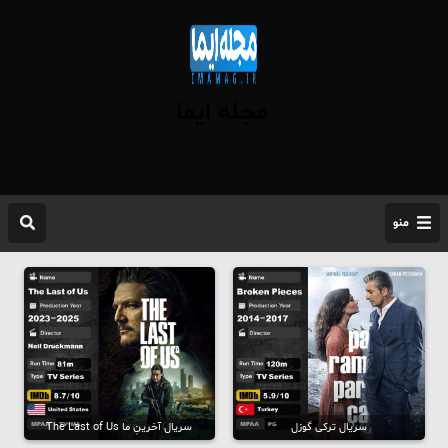
مجله ایما
منو
سریال ترکی گوزل
سریال آخرینِ ما The Last of Us