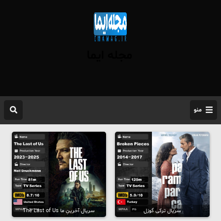
مجله ایما
منو
سریال ترکی گوزل
سریال آخرینِ ما The Last of Us