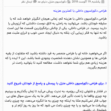
یکشنبه, 19 آگوست 2018
دکوراسیون منزل
,
دنیای مد
ارسال نظر
طراحی دکوراسیون داخلی با کمترین هزینه
طراحی دکوراسیون داخلی با هزینه کم، زمانی هیجان انگیزتر خواهد شد که با
سلیقه خودتان باشد. می‌توانید به راحتی به اتاق دوست داشتنی که آرزویش را
دارید برسید. در طراحی داخلی، یکی از چالش برانگیزترین قسمت ها این است
که نه تنها به فکر زیبایی آن، بلکه به دنبال ایجاد حس خوب و انرژی مثبت هم
باشید.
اگر می‌خواهید خانه ای با طراحی منحصر به فرد داشته باشید که متفاوت از بقیه
طراحی ها و همچنین نشان دهنده شخصیت وجودی شما باشد، این ۶ ایده را که
هزینه زیادی هم برای شما نخواهد داشت، مطالعه کنید تا بتوانید راحت تر
تصمیم بگیرید.
۱. برای طراحی دکوراسیون داخلی منزل با پرسش و پاسخ از خودتان شروع کنید
در فشار و شلوغی زندگی روزمره، به ندرت پیش می‌آید تا زمان بگذاریم و ببینیم
چه چیزی واقعا ما را تحت تأثیر قرار می‌دهد. اکثر ما به یک سری سوال های بی
جواب فکر نمی‌کنیم مثلا به اینکه چه چیزی به ما انگیزه می‌دهد، چه چیزی باعث
پیشرفت ما می‌شود و یا چه چیزی باعث می شود که ما روز به روز آرام تر و
خوشحال تر باشیم.