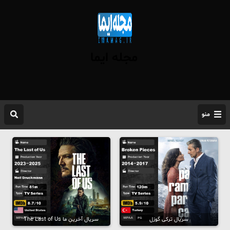
مجله ایما
منو
سریال ترکی گوزل
سریال آخرینِ ما The Last of Us