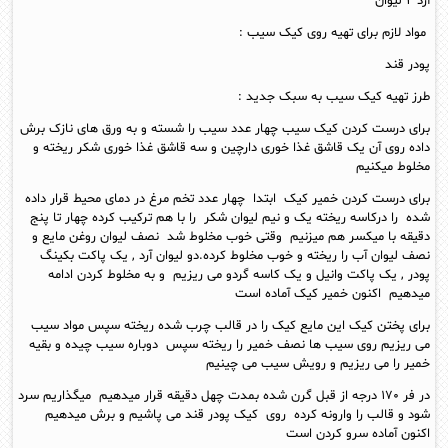
آرد ۲ لیوان
مواد لازم برای تهیه روی کیک سیب :
پودر قند
طرز تهیه کیک سیب به سبک جدید :
برای درست کردن کیک سیب چهار عدد سیب را شسته و به ورق های نازک برش
داده روی آن یک قاشق غذا خوری دارچین و سه قاشق غذا خوری شکر ریخته و
مخلوط میکنیم
برای درست کردن خمیر کیک ابتدا چهار عدد تخم مرغ در دمای محیط قرار داده
شده را درکاسه ریخته یک و نیم لیوان شکر را با هم ترکیب کرده چهار تا پنج
دقیقه با میکسر هم میزنیم وقتی خوب مخلوط شد نصف لیوان روغن مایع و
نصف لیوان آب را ریخته و خوب مخلوط کرده.دو لیوان آرد , یک پاکت بکینگ
پودر , یک پاکت وانیل و یک کاسه گردو می ریزیم و به مخلوط کردن ادامه
میدهیم اکنون خمیر کیک آماده است
برای پختن کیک این مایع کیک را در قالب چرب شده ریخته سپس مواد سیب
می ریزیم روی سیب ها نصف خمیر را ریخته سپس دوباره سیب چیده و بقیه
خمیر را می ریزیم و رویش سیب می چینیم
در فر ۱۷۰ درجه از قبل گرن شده بمدت چهل دقیقه قرار میدهیم میگذاریم سرد
شود و قالب را وارونه کرده روی کیک پودر قند می پاشیم و برش میدهیم
اکنون آماده سرو کردن است