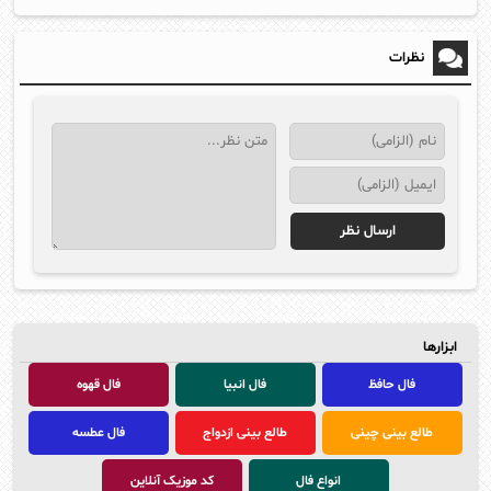
نظرات
ابزارها
فال حافظ
فال انبیا
فال قهوه
طالع بینی چینی
طالع بینی ازدواج
فال عطسه
انواع فال
کد موزیک آنلاین