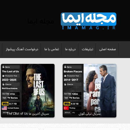
مجله ایما
صفحه اصلی
تبلیغات
درباره ما
تماس با ما
درخواست آهنگ پیشواز
سریال ترکی گوزل
سریال آخرینِ ما The Last of Us