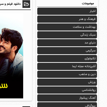
موضوعات
دانلود فیلم و سر
اخبار
فرهنگ و هنر
بهداشت و سلامت
سبک زندگی
دنیای مد
سرگرمی
تکنولوژی
آشپزخانه مجله ایما
دین و مذهب
ورزش
روانشناسی
آهنگ پیشواز
بیوگرافی