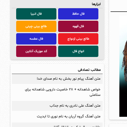
ابزارها
فال حافظ
فال انبیا
فال قهوه
طالع بینی چینی
طالع بینی ازدواج
فال عطسه
انواع فال
کد موزیک آنلاین
مطالب تصادفی
متن آهنگ پیام نور بخش به نام صدای خدا
خواص شاهدانه + ۲۸ خاصیت دارویی شاهدانه برای
سلامتی
متن آهنگ علی نادری به نام جذاب
متن آهنگ گروه آریان به نام نوری تا ابدیت