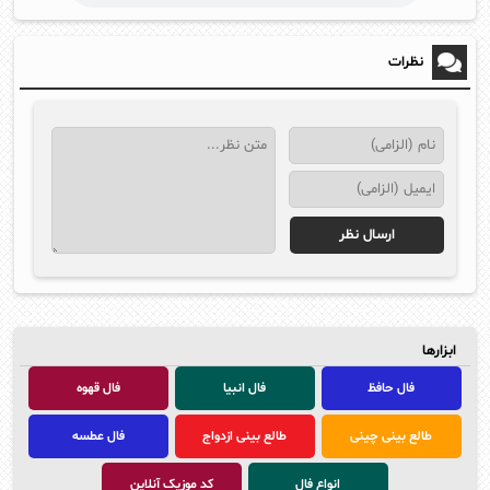
نظرات
ابزارها
فال حافظ
فال انبیا
فال قهوه
طالع بینی چینی
طالع بینی ازدواج
فال عطسه
انواع فال
کد موزیک آنلاین