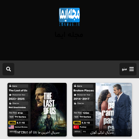
مجله ایما
منو
سریال ترکی گوزل
سریال آخرینِ ما The Last of Us