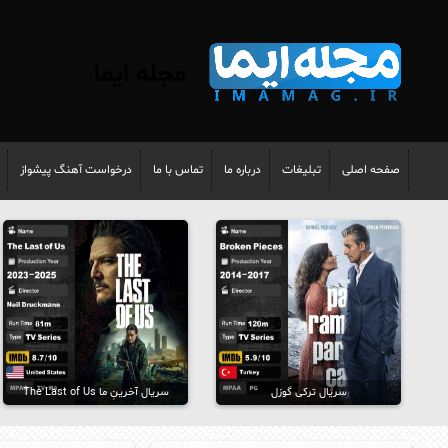
مجله ایما
صفحه اصلی
تبلیغات
درباره ما
تماس با ما
درخواست آهنگ پیشواز
سریال ترکی گوزل
سریال آخرینِ ما The Last of Us