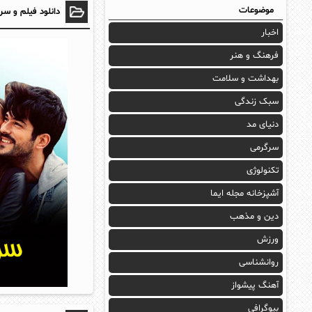
موضوعات
دانلود فیلم و سر
اخبار
فرهنگ و هنر
بهداشت و سلامت
سبک زندگی
دنیای مد
سرگرمی
تکنولوژی
آشپزخانه مجله ایما
دین و مذهب
ورزش
روانشناسی
آهنگ پیشواز
بیوگرافی