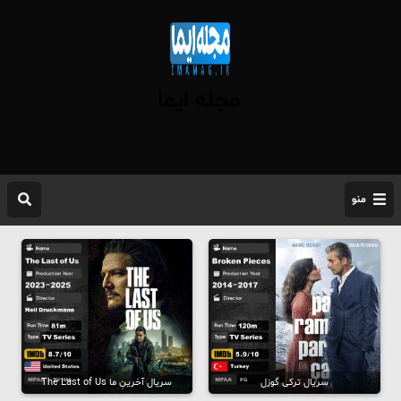
مجله ایما
منو
سریال ترکی گوزل
سریال آخرینِ ما The Last of Us