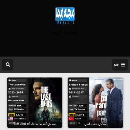
مجله ایما
منو
سریال ترکی گوزل
سریال آخرینِ ما The Last of Us