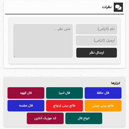
نظرات
ابزارها
فال حافظ
فال انبیا
فال قهوه
طالع بینی چینی
طالع بینی ازدواج
فال عطسه
انواع فال
کد موزیک آنلاین