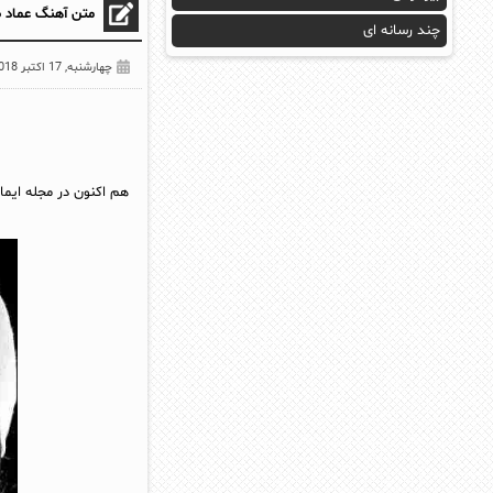
متن آهنگ عماد ط
چند رسانه ای
چهارشنبه, 17 اکتبر 2018
هم اکنون در مجله ایما 