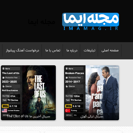
مجله ایما
صفحه اصلی
تبلیغات
درباره ما
تماس با ما
درخواست آهنگ پیشواز
سریال ترکی گوزل
سریال آخرینِ ما The Last of Us