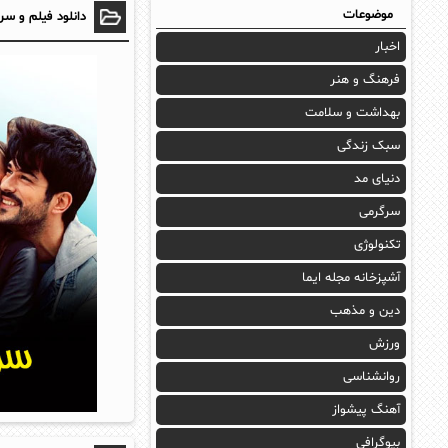
موضوعات
دانلود فیلم و سر
اخبار
فرهنگ و هنر
بهداشت و سلامت
سبک زندگی
دنیای مد
سرگرمی
تکنولوژی
آشپزخانه مجله ایما
دین و مذهب
ورزش
روانشناسی
آهنگ پیشواز
بیوگرافی