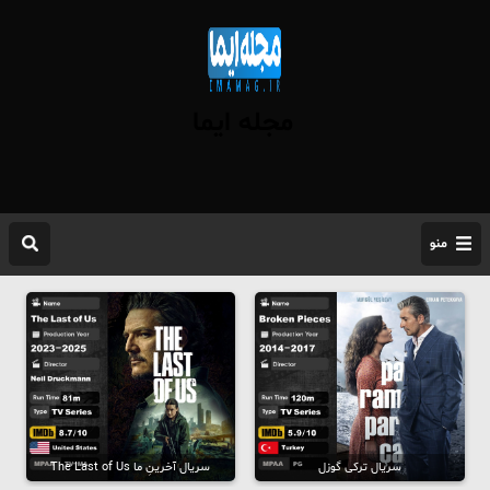
مجله ایما
منو
سریال ترکی گوزل
سریال آخرینِ ما The Last of Us