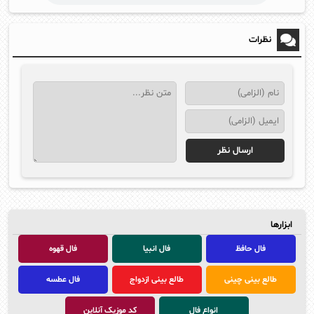
نظرات
ابزارها
فال حافظ
فال انبیا
فال قهوه
طالع بینی چینی
طالع بینی ازدواج
فال عطسه
انواع فال
کد موزیک آنلاین