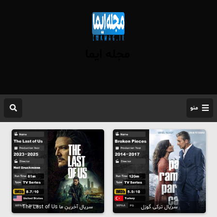
مجله ایما
منو
سریال ترکی گوزل
سریال آخرینِ ما The Last of Us