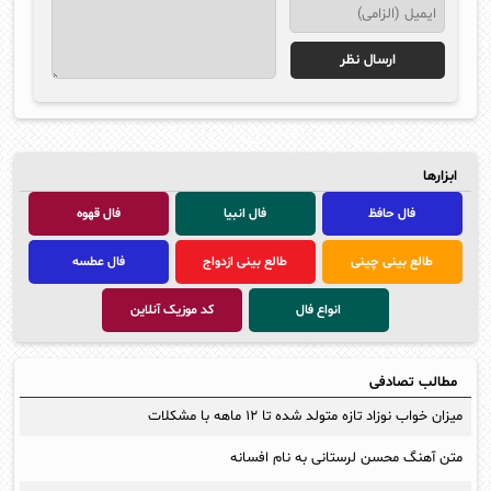
ابزارها
فال حافظ
فال انبیا
فال قهوه
طالع بینی چینی
طالع بینی ازدواج
فال عطسه
انواع فال
کد موزیک آنلاین
مطالب تصادفی
میزان خواب نوزاد تازه متولد شده تا ۱۲ ماهه با مشکلات
متن آهنگ محسن لرستانی به نام افسانه