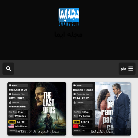
مجله ایما
منو
سریال ترکی گوزل
سریال آخرینِ ما The Last of Us