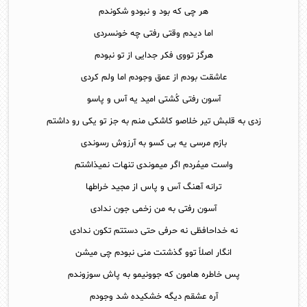
هر چی که بود و نبودو شکوندم
اما دیدم وقتی رفتی چه خونسردی
هرگز تووی فکر جدایی از تو نبودم
عاشقت بودم از عمق وجودم اما ولم کردی
آسون رفتی کُشتی امید یه آس و پاسو
زدی به قلبش تیر خلاصو کاشکی منم به جز تو یکی رو داشتم
بازم مرسی یه بی کسو به آرزوش رسوندی
واست میمُردم اگر میموندی تنهات نمیذاشتم
ترانه آهنگ آس و پاس از مجید خراطها
آسون رفتی به من زخمی جون ندادی
نه خداحافظی نه حرفی حتی دستتم تکون ندادی
انگار اصلاً توو گذشتت منی نبودم چی میشن
پس خاطره هامون که جوونیمو به پاش سوزوندم
آره عشقم دیگه خشکیده شد وجودم