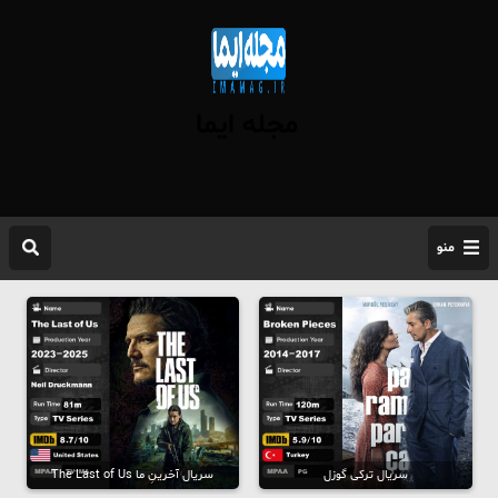
مجله ایما
منو
سریال ترکی گوزل
سریال آخرینِ ما The Last of Us