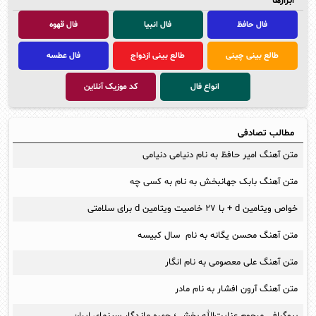
ابزارها
فال حافظ
فال انبیا
فال قهوه
طالع بینی چینی
طالع بینی ازدواج
فال عطسه
انواع فال
کد موزیک آنلاین
مطالب تصادفی
متن آهنگ امیر حافظ به نام دنیامی دنیامی
متن آهنگ بابک جهانبخش به نام به کسی چه
خواص ویتامین d + با ۲۷ خاصیت ویتامین d برای سلامتی
متن آهنگ محسن یگانه به نام سال کبیسه
متن آهنگ علی معصومی به نام انگار
متن آهنگ آرون افشار به نام مادر
بیوگرافی مرحوم عنایت‌الله بخشی؛ چهره ماندگار سینمای ایران