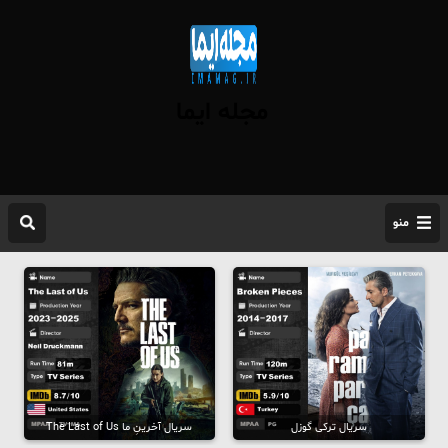
مجله ایما
منو
سریال ترکی گوزل
سریال آخرینِ ما The Last of Us