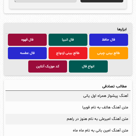
ابزارها
فال حافظ
فال انبیا
فال قهوه
طالع بینی چینی
طالع بینی ازدواج
فال عطسه
انواع فال
کد موزیک آنلاین
مطالب تصادفی
آهنگ پیشواز همراه اول یانی
متن آهنگ هاتف به نام فوبیا
متن آهنگ اميرعلی به نام هنوز در راهم
متن آهنگ امین بانی به نام ماه ماه