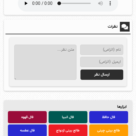
نظرات
ابزارها
فال حافظ
فال انبیا
فال قهوه
طالع بینی چینی
طالع بینی ازدواج
فال عطسه