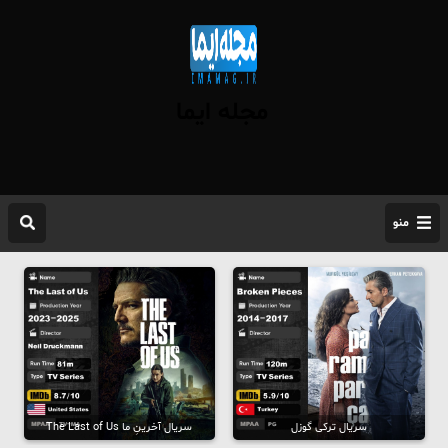
مجله ایما
منو
سریال ترکی گوزل
سریال آخرینِ ما The Last of Us