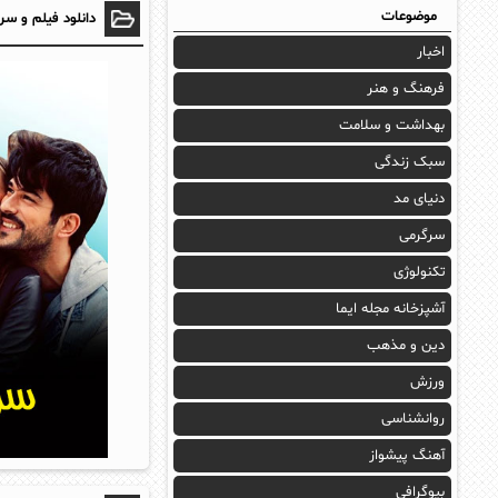
موضوعات
دانلود فیلم و سر
اخبار
فرهنگ و هنر
بهداشت و سلامت
سبک زندگی
دنیای مد
سرگرمی
تکنولوژی
آشپزخانه مجله ایما
دین و مذهب
ورزش
روانشناسی
آهنگ پیشواز
بیوگرافی