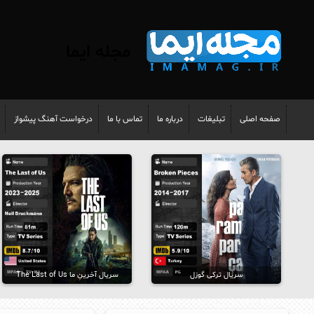
مجله ایما
صفحه اصلی
تبلیغات
درباره ما
تماس با ما
درخواست آهنگ پیشواز
سریال ترکی گوزل
سریال آخرینِ ما The Last of Us