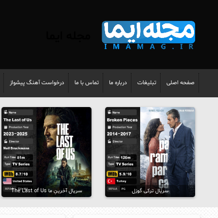
مجله ایما
صفحه اصلی
تبلیغات
درباره ما
تماس با ما
درخواست آهنگ پیشواز
سریال ترکی گوزل
سریال آخرینِ ما The Last of Us