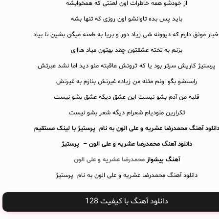
از خودشو همه خاطرات اون لعنتی که همخوابشه
باید پس بده تاوانشو اون روزی که تنها بشه
خبار موثق دارم که دیوونه شی زیاد دور و بریا به طعنه میگن بشین تا بیاد
بزنم به تخته عشقتون چقد بهتون میاد هااای
پرستیژ کاریش سرتر بود یا که ثروتش عاقبته منو دید اما نشد عبرتش
راستشو بگو اونم مثله من زیاده غیرتش بنازم به غیرتش
قلبه من آدم بشو نیست این عشق دیگه عشق بشو نیست
تکرارین ملودیام شعرام دیگه شعر بشو نیست
انلود آهنگ محمدرضا عشریه و علی الون به نام پرستیژ با لینک مستقیم
دانلود آهنگ
محمدرضا عشریه و علی الون – پرستیژ
آهنگ پیشواز
محمدرضا عشریه و علی الون
دانلود آهنگ محمدرضا عشریه و علی الون به نام پرستیژ
دانلود آهنگ با کیفیت 128