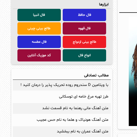
ابزارها
فال حافظ
فال انبیا
فال قهوه
طالع بینی چینی
طالع بینی ازدواج
فال عطسه
انواع فال
کد موزیک آنلاین
مطالب تصادفی
با ویتامین D سندروم روده تحریک پذیر را درمان کنید !
طرز تهیه مرغ خامه ای توسکانی
متن آهنگ مانی رهنما به نام قسمت نشد
متن آهنگ هونیاک و هلما به نام حس عجیب
متن آهنگ عمران به نام ببخشید