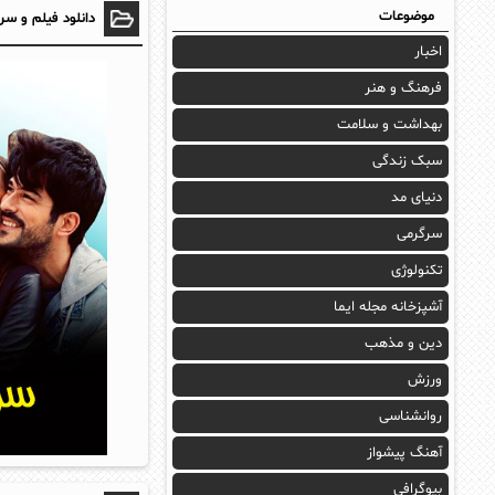
موضوعات
دانلود فیلم و سر
اخبار
فرهنگ و هنر
بهداشت و سلامت
سبک زندگی
دنیای مد
سرگرمی
تکنولوژی
آشپزخانه مجله ایما
دین و مذهب
ورزش
روانشناسی
آهنگ پیشواز
بیوگرافی