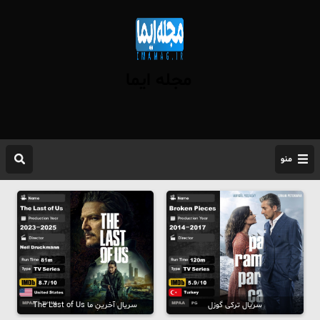
مجله ایما
منو
سریال ترکی گوزل
سریال آخرینِ ما The Last of Us