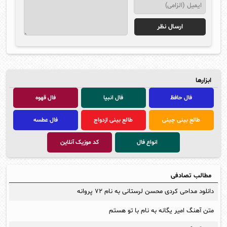
ابزارها
فال حافظ
فال انبیا
فال قهوه
طالع بینی چینی
طالع بینی ازدواج
فال عطسه
انواع فال
کد موزیک آنلاین
مطالب تصادفی
دانلود مداحی کردی محسن لرستانی به نام ۷۲ پروانه
متن آهنگ امیر یگانه به نام با تو هستم