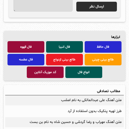
ابزارها
فال حافظ
فال انبیا
فال قهوه
طالع بینی چینی
طالع بینی ازدواج
فال عطسه
انواع فال
کد موزیک آنلاین
مطالب تصادفی
متن آهنگ علی عبدالمالکی به نام امشب
طرز تهیه پنکیک بدون استفاده از آرد
متن آهنگ مهراب و رضا گردشی و حسین شاه به نام بن بست