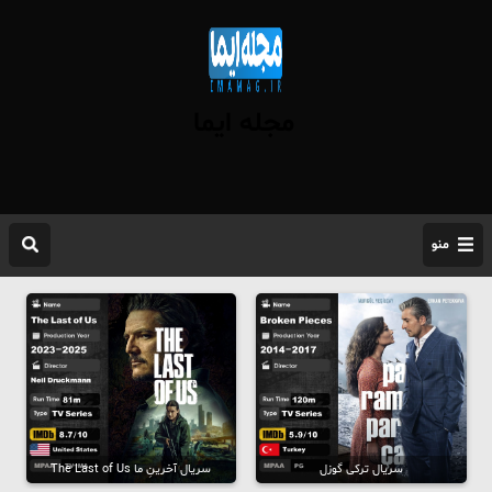
مجله ایما
منو
سریال ترکی گوزل
سریال آخرینِ ما The Last of Us