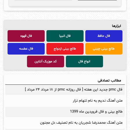
ابزارها
فال حافظ
فال انبیا
فال قهوه
طالع بینی چینی
طالع بینی ازدواج
فال عطسه
انواع فال
کد موزیک آنلاین
مطالب تصادفی
فال pmc جدید این هفته [ فال روزانه pmc از ۱۸ مرداد ۲۴ مرداد ]
متن آهنگ ندیم به نام تنهام نزار
طالع بینی و فال فروردین ماه 1399
متن آهنگ محمدرضا شجريان به نام تصنيف دل مجنون