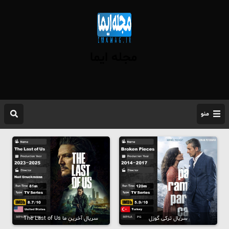
مجله ایما
منو
سریال ترکی گوزل
سریال آخرینِ ما The Last of Us