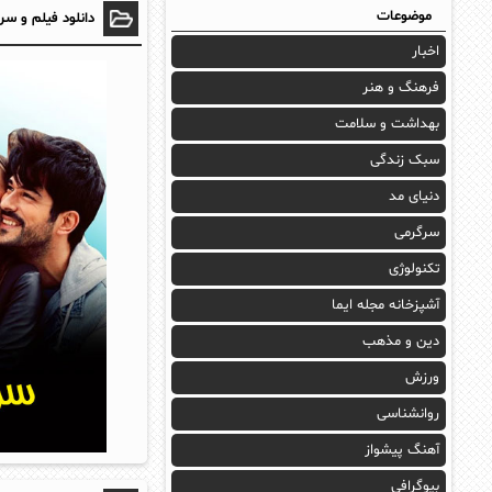
موضوعات
دانلود فیلم و سر
اخبار
فرهنگ و هنر
بهداشت و سلامت
سبک زندگی
دنیای مد
سرگرمی
تکنولوژی
آشپزخانه مجله ایما
دین و مذهب
ورزش
روانشناسی
آهنگ پیشواز
بیوگرافی