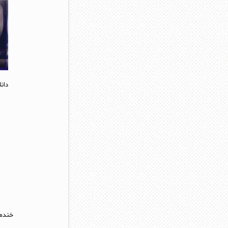
دان
خنده 