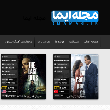
مجله ایما
صفحه اصلی
تبلیغات
درباره ما
تماس با ما
درخواست آهنگ پیشواز
سریال ترکی گوزل
سریال آخرینِ ما The Last of Us