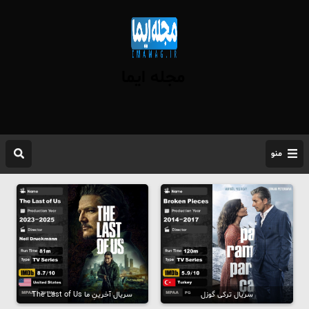
مجله ایما
منو
سریال ترکی گوزل
سریال آخرینِ ما The Last of Us