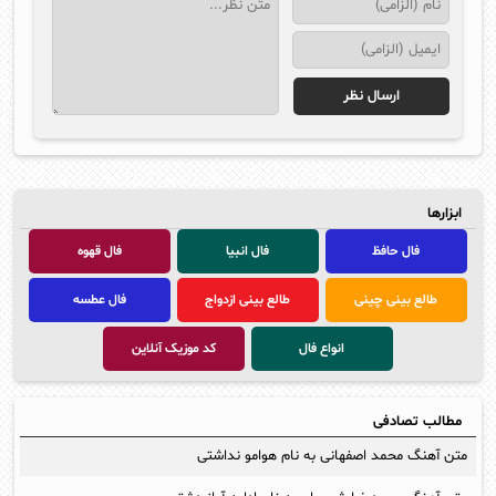
ابزارها
فال حافظ
فال انبیا
فال قهوه
طالع بینی چینی
طالع بینی ازدواج
فال عطسه
انواع فال
کد موزیک آنلاین
مطالب تصادفی
متن آهنگ محمد اصفهانی به نام هوامو نداشتی