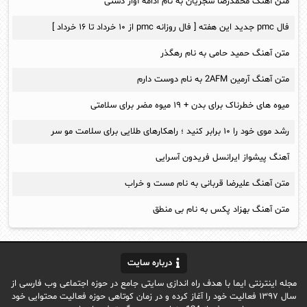
متن آهنگ محمدرضا شجریان به نام ادامه آواز دشتی
فال pmc جدید این هفته [ فال روزانه pmc از ۱۰ خرداد تا ۱۶ خرداد ]
متن آهنگ حمید حامی به نام رهگذر
متن آهنگ آرمین 2AFM به نام دوست دارم
میوه های خطرناک برای بدن + ۱۹ میوه مضر برای سلامتی
رشد موی خود را ۱۰ برابر کنید ؛ راهکارهای طلایی برای سلامت مو سر
آهنگ پیشواز ایرانسل فریدون آسرایی
متن آهنگ علیرضا قربانی به نام مست و خراب
متن آهنگ بهزاد پکس به نام بی منطق
درباره سایت
مجله اینترنتی ایما با هدف راه اندازی سایتی جامع در حوزه اجتماعی وب فارسی از
سال ۱۳۹۷ فعالیت خود را آغاز کرده و در زمان کوتاهی حوزه فعالیت محتوایی خود