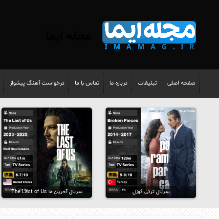
مجله ایما
صفحه اصلی
تبلیغات
درباره ما
تماس با ما
درخواست آهنگ پیشواز
سریال ترکی گوزل
سریال آخرینِ ما The Last of Us