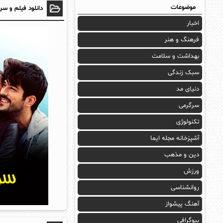
موضوعات
دانلود فیلم و سر
اخبار
فرهنگ و هنر
بهداشت و سلامت
سبک زندگی
دنیای مد
سرگرمی
تکنولوژی
آشپزخانه مجله ایما
دین و مذهب
ورزش
روانشناسی
آهنگ پیشواز
بیوگرافی