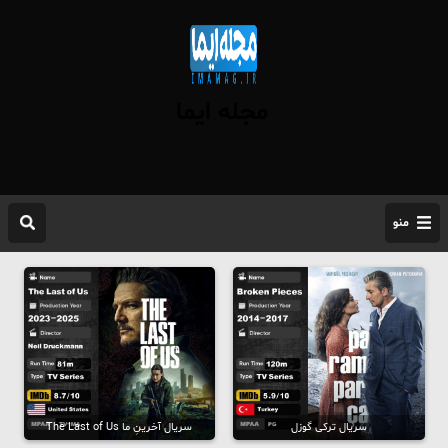
مجله ایما
منو
سریال ترکی گوزل
سریال آخرینِ ما The Last of Us