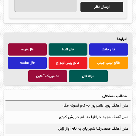
ابزارها
فال حافظ
فال انبیا
فال قهوه
طالع بینی چینی
طالع بینی ازدواج
فال عطسه
انواع فال
کد موزیک آنلاین
مطالب تصادفی
متن آهنگ پویا طاهرپور به نام آسونه مگه
متن آهنگ مجید خراطها به نام خرابش کردی
متن آهنگ محمدرضا شجریان به نام آواز زابل