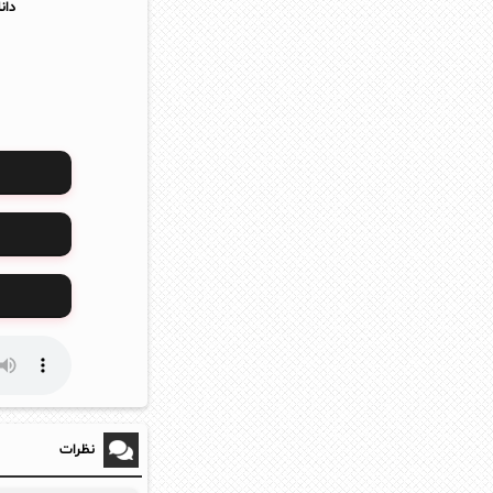
دان
نظرات