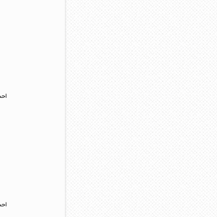
احس
احس