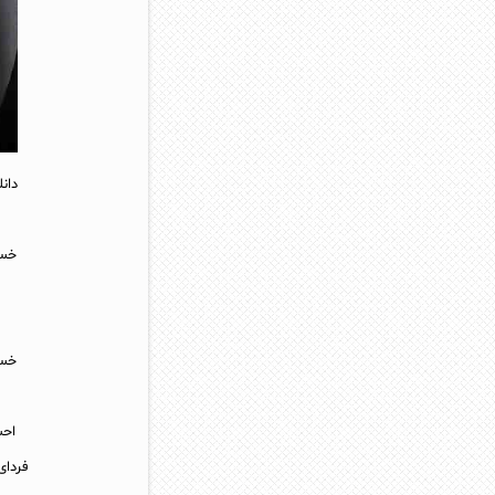
دان
خست
خست
احس
فردای