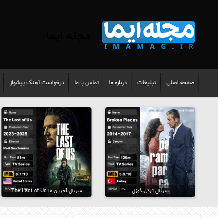
مجله ایما
صفحه اصلی
تبلیغات
درباره ما
تماس با ما
درخواست آهنگ پیشواز
سریال ترکی گوزل
سریال آخرینِ ما The Last of Us