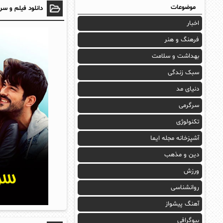
موضوعات
دانلود فیلم و سر
اخبار
فرهنگ و هنر
بهداشت و سلامت
سبک زندگی
دنیای مد
سرگرمی
تکنولوژی
آشپزخانه مجله ایما
دین و مذهب
ورزش
روانشناسی
آهنگ پیشواز
بیوگرافی