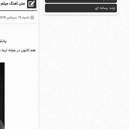
متن آهنگ میثم م
چند رسانه ای
شنبه, 15 سپتامبر 2018
پخش 
هم اکنون در مجله ایما 